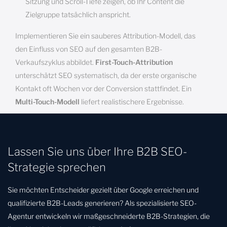
Sitzung und Scroll-Tiefe zeigen, ob Ihr Content die
Zielgruppe tatsächlich anspricht.
Implementieren Sie ein sauberes Attribution-Modell, das
den Einfluss von SEO auf den gesamten B2B-
Verkaufszyklus abbildet.
First-Touch-Attribution
unterschätzt SEO systematisch, da der erste organische
Kontakt oft Wochen vor der Conversion stattfindet. Ein
Multi-Touch-Modell
liefert realistischere Ergebnisse.
Lassen Sie uns über Ihre B2B SEO-
Strategie sprechen
Sie möchten Entscheider gezielt über Google erreichen und
qualifizierte B2B-Leads generieren? Als spezialisierte SEO-
Agentur entwickeln wir maßgeschneiderte B2B-Strategien, die