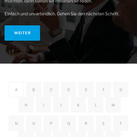
möchten, dann sollten wir miteinander reden.
Einfach und unverbindlich. Gehen Sie den nächsten Schritt.
WEITER
A
B
C
D
E
F
G
H
I
J
K
L
M
N
O
P
Q
R
S
T