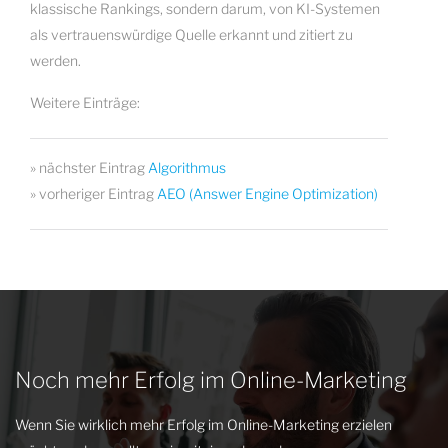
klassische Rankings, sondern darum, von KI-Systemen
als vertrauenswürdige Quelle erkannt und zitiert zu
werden.
Weitere Einträge:
» nächster Eintrag
Algorithmus
» vorheriger Eintrag
AEO (Answer Engine Optimization)
Noch mehr Erfolg im Online-Marketing
Wenn Sie wirklich mehr Erfolg im Online-Marketing erzielen