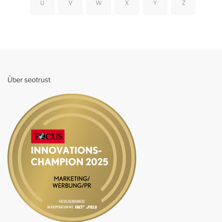
U
V
W
X
Y
Z
Über seotrust