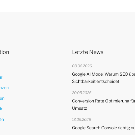
tion
Letzte News
08.06.2026
Google AI Mode: Warum SEO übe
ur
Sichtbarkeit entscheidet
nzen
20.05.2026
en
Conversion Rate Optimierung fü
Umsatz
ir
en
13.05.2026
Google Search Console richtig n