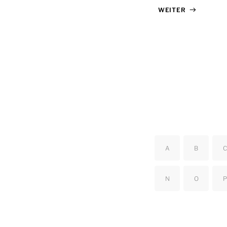
WEITER
A
B
C
N
O
P