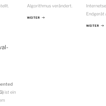
ellt.
Algorithmus verändert.
Internetse
Endgerät 
WEITER
WEITER
val-
mented
G)
ist ein
dem