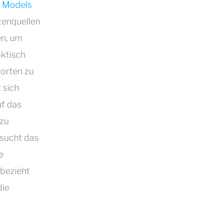
 Models
tenquellen
en, um
aktisch
orten zu
 sich
uf das
 zu
hsucht das
e
bezieht
die