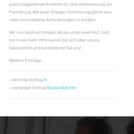
ausschlaggebende Kriterien für eine Verbesserung der
Platzierung. Bei einer Onpage-Optimierung gilt es also,
viele verschiedene Anforderungen zu erfüllen.
Wir von Seotrust bringen all das unter einen Hut. Und
noch viel mehr. Informieren Sie sich über unsere
Spezialisten und kontaktieren Sie uns!
Weitere Einträge:
» nächster Eintrag
K
» vorheriger Eintrag
Keyworddichte