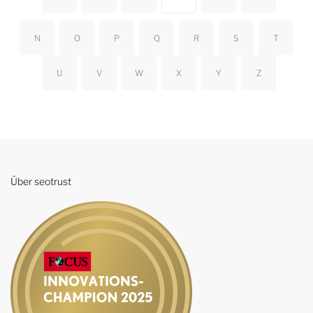
N
O
P
Q
R
S
T
U
V
W
X
Y
Z
Über seotrust