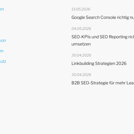
en
13.05.2026
Google Search Console richtig n
04.05.2026
SEO-KPIs und SEO Reporting ric
kon
umsetzen
um
30.04.2026
utz
Linkbuilding Strategien 2026
30.04.2026
B2B SEO-Strategie für mehr Le