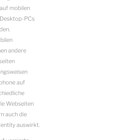
 auf mobilen
n Desktop-PCs
den.
bilen
hen andere
seiten
lungsweisen
tphone auf
chiedliche
le Webseiten
rn auch die
entity auswirkt.