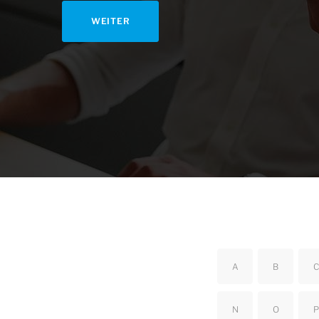
WEITER
A
B
C
N
O
P