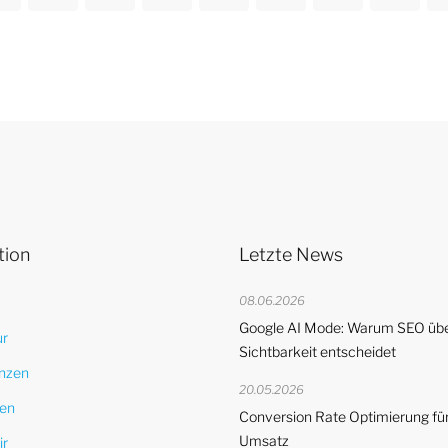
tion
Letzte News
08.06.2026
Google AI Mode: Warum SEO übe
ur
Sichtbarkeit entscheidet
nzen
20.05.2026
en
Conversion Rate Optimierung fü
Umsatz
ir