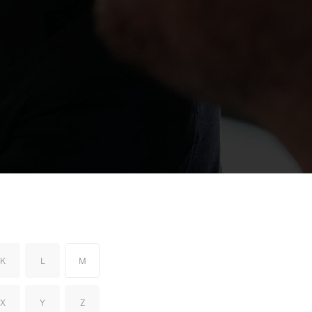
K
L
M
X
Y
Z