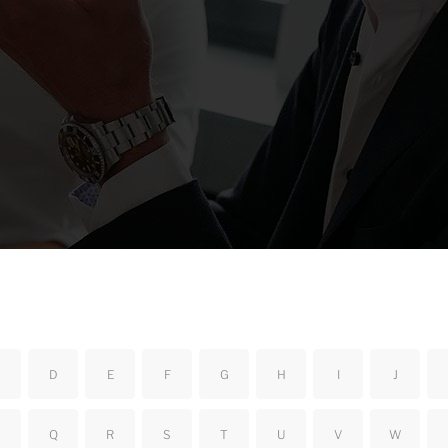
D
E
F
G
H
I
J
Q
R
S
T
U
V
W