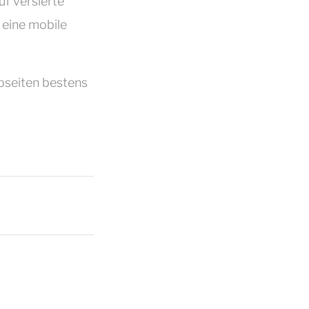
uf versierte
 eine mobile
bseiten bestens