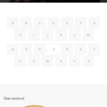
A
B
C
D
E
F
G
H
I
J
K
L
M
N
O
P
Q
R
S
T
U
V
W
X
Y
Z
Über seotrust