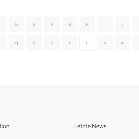
D
E
F
G
H
I
J
Q
R
S
T
U
V
W
tion
Letzte News