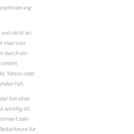
enoptimierung
 und nicht an
cht man von
n durch ein
Content
le, Yahoo oder
unden hat.
der bei einer
 wichtig ist,
timiert sein
 Redakteure für