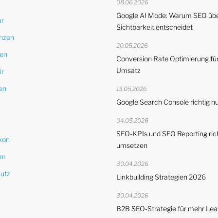
08.06.2026
Google AI Mode: Warum SEO übe
ur
Sichtbarkeit entscheidet
nzen
20.05.2026
en
Conversion Rate Optimierung fü
Umsatz
ir
en
13.05.2026
Google Search Console richtig n
04.05.2026
SEO-KPIs und SEO Reporting ric
kon
umsetzen
um
30.04.2026
utz
Linkbuilding Strategien 2026
30.04.2026
B2B SEO-Strategie für mehr Le