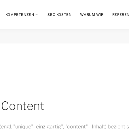
KOMPETENZEN
SEO KOSTEN
WARUM WIR
REFERE
 Content
ngl. "unique"=einzigartig", "content"= Inhalt) bezieht s