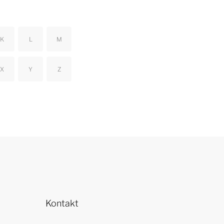
K
L
M
X
Y
Z
Kontakt