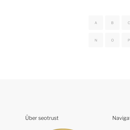
A
B
C
N
O
P
Über seotrust
Naviga