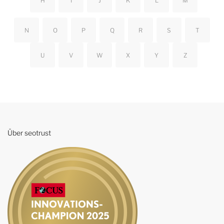
H
I
J
K
L
M
N
O
P
Q
R
S
T
U
V
W
X
Y
Z
Über seotrust