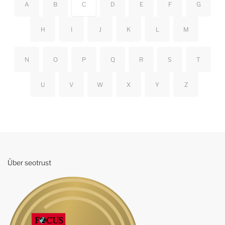
A
B
C
D
E
F
G
H
I
J
K
L
M
N
O
P
Q
R
S
T
U
V
W
X
Y
Z
Über seotrust