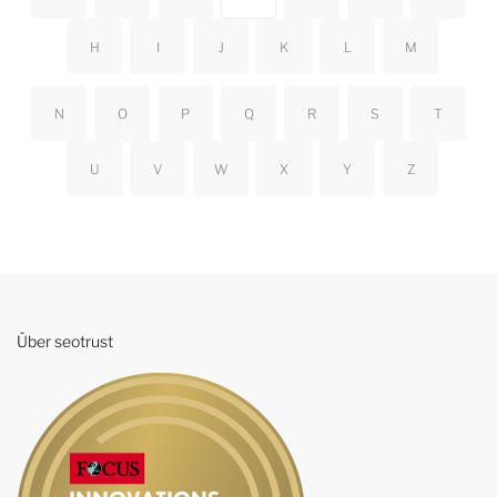
H
I
J
K
L
M
N
O
P
Q
R
S
T
U
V
W
X
Y
Z
Über seotrust