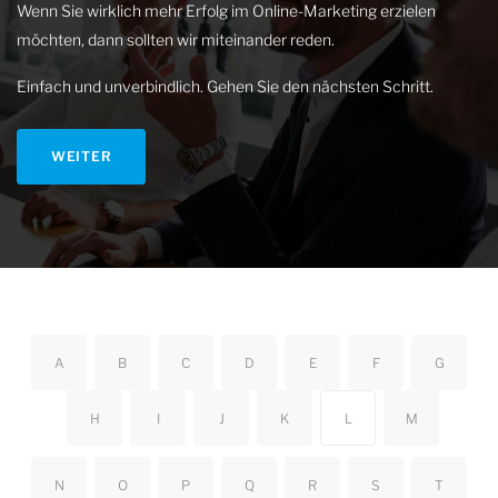
Wenn Sie wirklich mehr Erfolg im Online-Marketing erzielen
möchten, dann sollten wir miteinander reden.
Einfach und unverbindlich. Gehen Sie den nächsten Schritt.
WEITER
A
B
C
D
E
F
G
H
I
J
K
L
M
N
O
P
Q
R
S
T