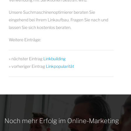
Unsere Suchmaschinenoptimierer beraten Sie
eingehend bei Ihrem Linkaufbau. Fragen Sie nach und
lassen Sie sich kostenlos beraten.
Weitere Einträge:
» nächster Eintrag
Linkbuilding
» vorheriger Eintrag
Linkpopularität
Noch mehr Erfolg im Online-Marketing