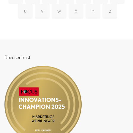
U
V
W
X
Y
Z
Über seotrust