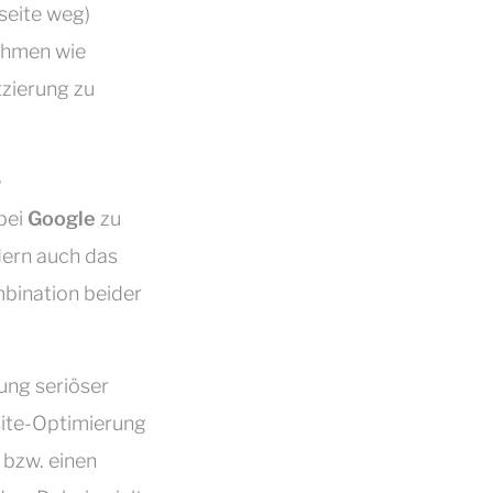
bseite weg)
ahmen wie
tzierung zu
e
bei
Google
zu
dern auch das
mbination beider
ung seriöser
site-Optimierung
 bzw. einen