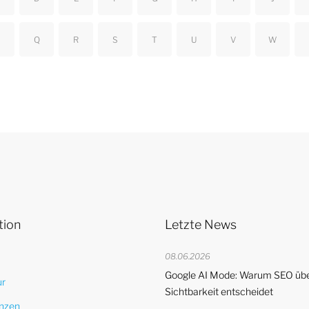
Q
R
S
T
U
V
W
tion
Letzte News
08.06.2026
Google AI Mode: Warum SEO übe
ur
Sichtbarkeit entscheidet
nzen