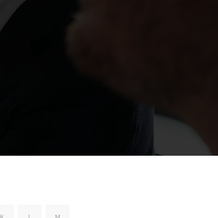
K
L
M