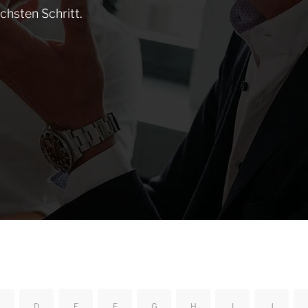
chsten Schritt.
D
E
F
G
H
I
J