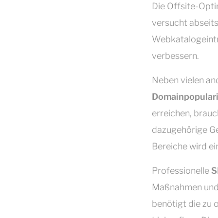
Die Offsite-Opti
versucht abseit
Webkatalogeintr
verbessern.
Neben vielen and
Domainpopulari
erreichen, brauc
dazugehörige Ge
Bereiche wird e
Professionelle
S
Maßnahmen und w
benötigt die zu