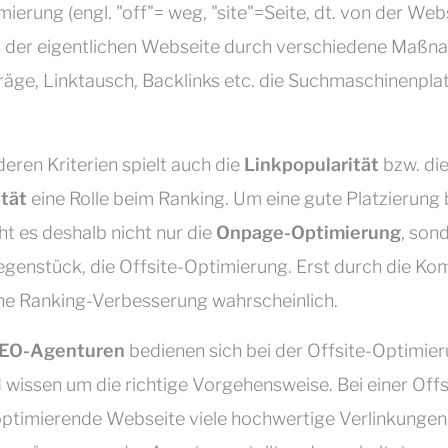
mierung (engl. "off"= weg, "site"=Seite, dt. von der We
s der eigentlichen Webseite durch verschiedene Maßn
äge, Linktausch, Backlinks etc. die Suchmaschinenpla
eren Kriterien spielt auch die
Linkpopularität
bzw. di
tät
eine Rolle beim Ranking. Um eine gute Platzierung 
ht es deshalb nicht nur die
Onpage-Optimierung
, son
genstück, die Offsite-Optimierung. Erst durch die Ko
ine Ranking-Verbesserung wahrscheinlich.
EO-Agenturen
bedienen sich bei der Offsite-Optimier
issen um die richtige Vorgehensweise. Bei einer Off
 optimierende Webseite viele hochwertige Verlinkungen