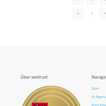
N
O
P
Über seotrust
Naviga
Start
KI Agent
Kompete