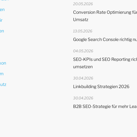
20.05.2026
en
Conversion Rate Optimierung fü
Umsatz
ir
en
13.05.2026
Google Search Console richtig n
04.05.2026
SEO-KPIs und SEO Reporting ric
kon
umsetzen
um
30.04.2026
utz
Linkbuilding Strategien 2026
30.04.2026
B2B SEO-Strategie für mehr Le