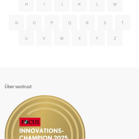
H
I
J
K
L
M
N
O
P
Q
R
S
T
U
V
W
X
Y
Z
Über seotrust