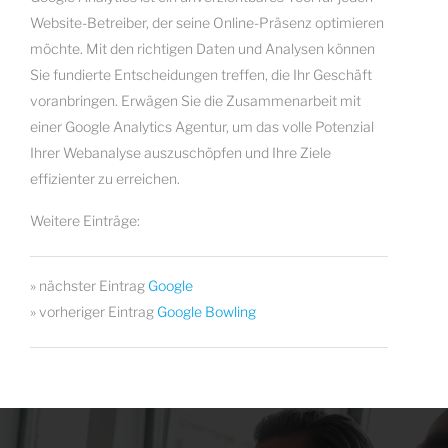
Website-Betreiber, der seine Online-Präsenz optimieren
möchte. Mit den richtigen Daten und Analysen können
Sie fundierte Entscheidungen treffen, die Ihr Geschäft
voranbringen. Erwägen Sie die Zusammenarbeit mit
einer Google Analytics Agentur, um das volle Potenzial
Ihrer Webanalyse auszuschöpfen und Ihre Ziele
effizienter zu erreichen.
Weitere Einträge:
» nächster Eintrag
Google
» vorheriger Eintrag
Google Bowling